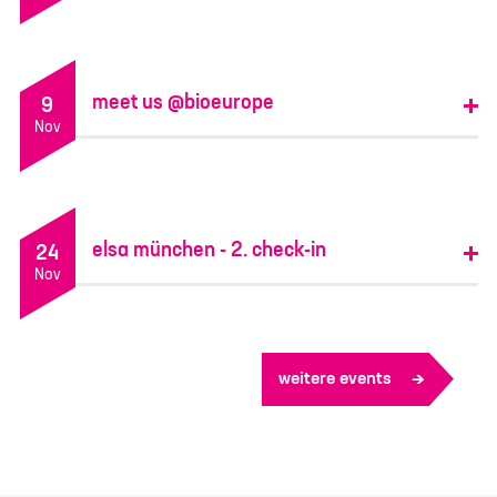
Nachname
*
meet us @bioeurope
9
Nov
E-Mail
*
Telefon
elsa münchen - 2. check-in
24
Nov
Deine Nachricht
*
weitere events