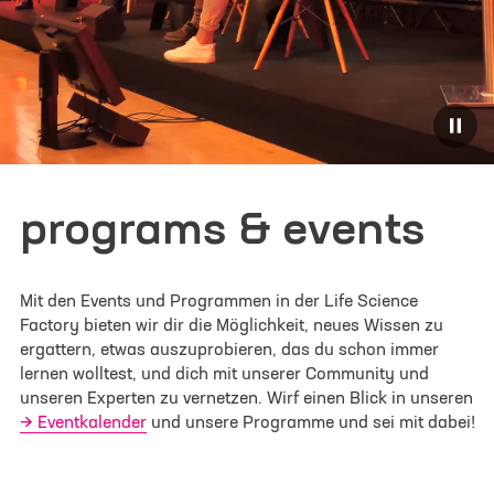
Ja, ich möchte von der Life Science Factory
Marketinginformationen auf Basis meiner
persönlichen Interessen erhalten und erteile die
hier im Detail beschriebene Einwilligung
.
Ich habe die
Datenschutzerklärung
zur Kenntnis
genommen. Ich stimme zu, dass meine Angaben
programs & events
zur Kontaktaufnahme und für Rückfragen
gespeichert werden.
*
Mit den Events und Programmen in der Life Science
Factory bieten wir dir die Möglichkeit, neues Wissen zu
Bitte beachte: Die Bestätigung kann einen Moment
ergattern, etwas auszuprobieren, das du schon immer
dauern. Vielen Dank für deine Geduld! Falls es zu
lernen wolltest, und dich mit unserer Community und
Problemen bei der Anmeldung kommt, meldet euch
unseren Experten zu vernetzen. Wirf einen Blick in unseren
gern an unter info@lifescience-factory.com.
Eventkalender
und unsere Programme und sei mit dabei!