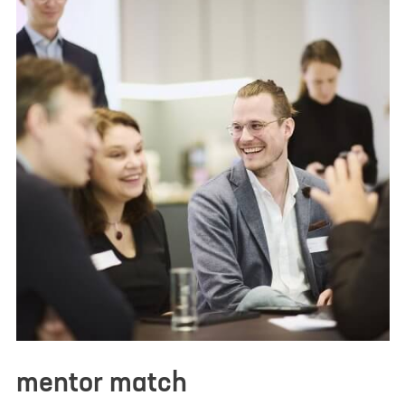
Ja, ich möchte von der Life Science Factory
Marketinginformationen auf Basis meiner
persönlichen Interessen erhalten und erteile die
hier im Detail beschriebene Einwilligung
.
Ich habe die
Datenschutzerklärung
zur Kenntnis
genommen. Ich stimme zu, dass meine Angaben
zur Kontaktaufnahme und für Rückfragen
gespeichert werden.
*
mentor match