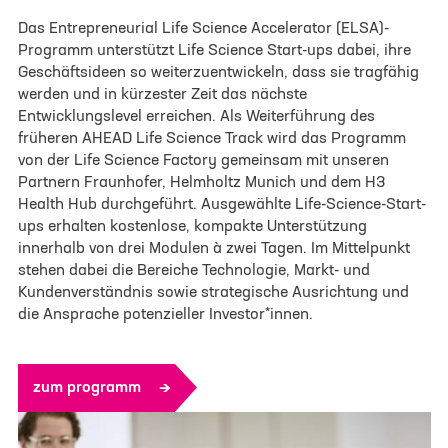
Das Entrepreneurial Life Science Accelerator (ELSA)-
Programm unterstützt Life Science Start-ups dabei, ihre
Bitte lade ein Pitch Deck oder Informationen zum
Geschäftsideen so weiterzuentwickeln, dass sie tragfähig
Projekt hoch. (.pdf /.doc /.docx - max. 4 MB -
werden und in kürzester Zeit das nächste
größere Dateien bitte an info@lifescience-
Entwicklungslevel erreichen. Als Weiterführung des
factory.com):
früheren AHEAD Life Science Track wird das Programm
von der Life Science Factory gemeinsam mit unseren
Partnern Fraunhofer, Helmholtz Munich und dem H3
Health Hub durchgeführt. Ausgewählte Life-Science-Start-
ups erhalten kostenlose, kompakte Unterstützung
Zusätzliche Informationen oder
innerhalb von drei Modulen à zwei Tagen. Im Mittelpunkt
Rückfragen
stehen dabei die Bereiche Technologie, Markt- und
Kundenverständnis sowie strategische Ausrichtung und
die Ansprache potenzieller Investor*innen.
zum programm