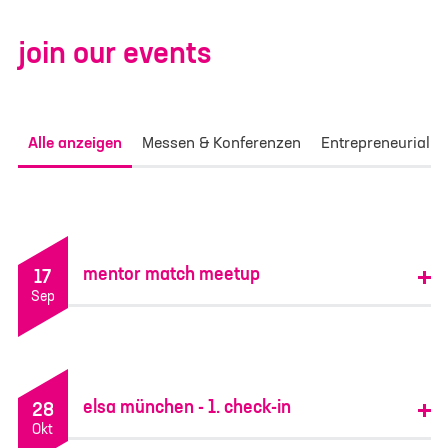
join our events
Alle anzeigen
Messen & Konferenzen
Entrepreneurial Li
kontaktformular
Betreff
*
mentor match meetup
17
Sep
Standort
Göttingen
München
elsa münchen - 1. check-in
28
Okt
Vorname
*