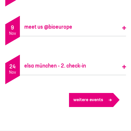
Nachname
*
meet us @bioeurope
9
Nov
E-Mail
*
Telefon
elsa münchen - 2. check-in
24
Nov
Deine Nachricht
*
weitere events