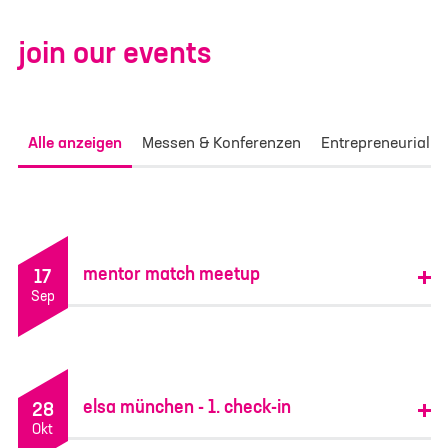
join our events
Alle anzeigen
Messen & Konferenzen
Entrepreneurial Li
kontaktformular
Betreff
*
mentor match meetup
17
Sep
Standort
Göttingen
München
elsa münchen - 1. check-in
28
Okt
Vorname
*