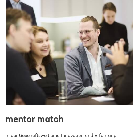
Vorname
*
Nachname
*
Teamname oder Projekttitel
E-Mail
*
Weitere Teammitglieder
mentor match
Category
*
In der Geschäftswelt sind Innovation und Erfahrung