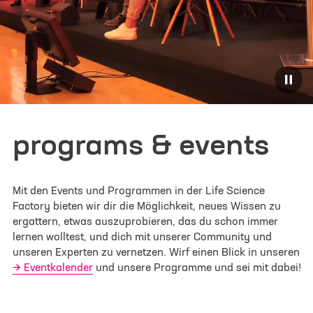
Ja, ich möchte von der Life Science Factory
Marketinginformationen auf Basis meiner
persönlichen Interessen erhalten und erteile die
hier im Detail beschriebene Einwilligung
.
Ich habe die
Datenschutzerklärung
zur Kenntnis
genommen. Ich stimme zu, dass meine Angaben
programs & events
zur Kontaktaufnahme und für Rückfragen
gespeichert werden.
*
Mit den Events und Programmen in der Life Science
Factory bieten wir dir die Möglichkeit, neues Wissen zu
Bitte beachte: Die Bestätigung kann einen Moment
ergattern, etwas auszuprobieren, das du schon immer
dauern. Vielen Dank für deine Geduld! Falls es zu
lernen wolltest, und dich mit unserer Community und
Problemen bei der Anmeldung kommt, meldet euch
unseren Experten zu vernetzen. Wirf einen Blick in unseren
gern an unter info@lifescience-factory.com.
Eventkalender
und unsere Programme und sei mit dabei!