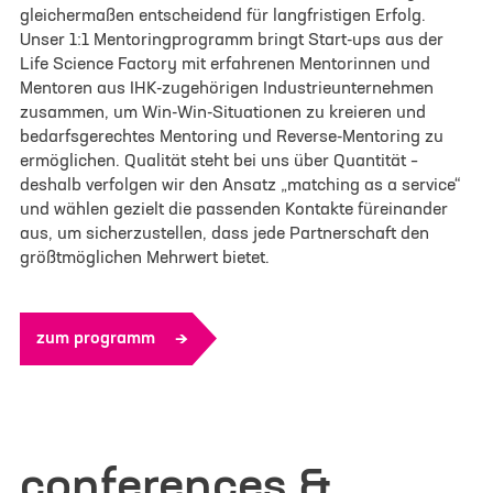
gleichermaßen entscheidend für langfristigen Erfolg.
Unser 1:1 Mentoringprogramm bringt Start-ups aus der
Bitte lade ein Pitch Deck oder Informationen zum
Life Science Factory mit erfahrenen Mentorinnen und
Projekt hoch. (.pdf /.doc /.docx - max. 4 MB -
Mentoren aus IHK-zugehörigen Industrieunternehmen
größere Dateien bitte an info@lifescience-
zusammen, um Win-Win-Situationen zu kreieren und
bedarfsgerechtes Mentoring und Reverse-Mentoring zu
factory.com):
ermöglichen. Qualität steht bei uns über Quantität –
deshalb verfolgen wir den Ansatz „matching as a service“
und wählen gezielt die passenden Kontakte füreinander
aus, um sicherzustellen, dass jede Partnerschaft den
Zusätzliche Informationen oder
größtmöglichen Mehrwert bietet.
Rückfragen
zum programm
conferences &