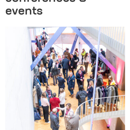
Ja, ich möchte von der Life Science Factory
events
Marketinginformationen auf Basis meiner
persönlichen Interessen erhalten und erteile die
hier im Detail beschriebene Einwilligung
.
Ich habe die
Datenschutzerklärung
zur Kenntnis
genommen. Ich stimme zu, dass meine Angaben
zur Kontaktaufnahme und für Rückfragen
gespeichert werden.
*