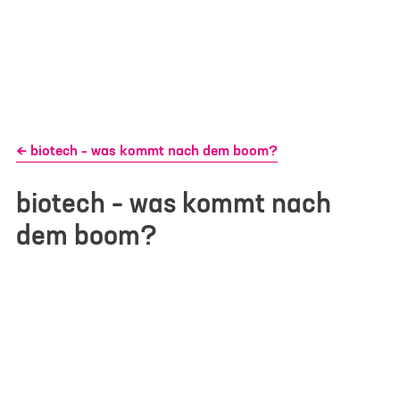
biotech – was kommt nach dem boom?
biotech – was kommt nach
dem boom?
Zum
16. August 2021
Inhalt